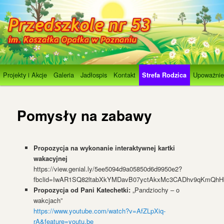
Otwórz pasek narzędzi
Przedszkole 53 im.Koszałka Opałka
Główne
Projekty i Akcje
Galeria
Jadłospis
Kontakt
Upoważnie
Przeskocz
Strefa Rodzica
menu
do
Pomysły na zabawy
tekstu
Propozycja na wykonanie interaktywnej kartki
wakacyjnej
https://view.genial.ly/5ee5094d9a05850d6d9950e2?
fbclid=IwAR1SQ82ltabXkYMDavB07yctAkxMc3CADhv9qKmQh
Propozycja od Pani Katechetki:
„Pandziochy – o
wakcjach”
https://www.youtube.com/watch?v=AfZLpXiq-
rA&feature=youtu.be