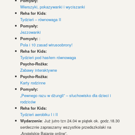
Pomysły:
Wierszyki, pokazywanki i wyciszanki
Reha for Kids
:
Tydzień – równowaga II
Pomysły:
Jezzowanki
Pomysły:
:
Pola i 10 zasad wirusoobrony!
Reha for Kids:
Tydzień pod hasłem równowaga
Psycho-Rożka:
Zabawy interaktywne
Psycho-Rożka:
Karty rodzinne
Pomysły:
„Pewnego razu w dżungli” – słuchowisko dla dzieci i
rodziców
Reha for Kids:
Tydzień aerobiku I i II
Wydarzenie
: Już jutro tzn 24.04 w piątek ok. godz.18.30
serdecznie zapraszamy wszystkie przedszkolaki na
„Angielskie Bajanie online”.