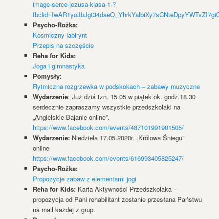
image-serce-jezusa-klasa-1-?
fbclid=IwAR1yoJbJgt34daeO_YhrkYalbiXy7sCNteDpyYWTvZI7gi
Psycho-Rożka:
Kosmiczny labirynt
Przepis na szczęście
Reha for Kids:
Joga i gimnastyka
Pomysły:
Rytmiczna rozgrzewka w podskokach – zabawy muzyczne
Wydarzenie
: Już dziś tzn. 15.05 w piątek ok. godz.18.30
serdecznie zapraszamy wszystkie przedszkolaki na
„Angielskie Bajanie online”.
https://www.facebook.com/events/487101991901505/
Wydarzenie:
Niedziela 17.05.2020r. „Królowa Śniegu”
online
https://www.facebook.com/events/616993405825247/
Psycho-Rożka:
Propozycje zabaw z elementami jogi
Reha for Kids:
Karta Aktywności Przedszkolaka –
propozycja od Pani rehabilitant zostanie przesłana Państwu
na mail każdej z grup.