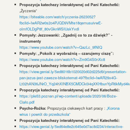
Propozycja katechezy interaktywnej od Pani Katechetki:
„Życzenia”
https://biteable.com/watch/yczenia-2623052?
fbclid=IwAR2w0s2o4PJQD9VMte18qemusuivwE-
oImfOLDgP8f_80vGknWSIUskYvdI
Pomysły: Jezzowanki: „Zgadnij co to za dźwięk?” -
instrumenty
https://www.youtube.com/watch?v=QazLc_9fNIQ
Pomysły: „Pokoik z wyobraźnią – czarujemy ciszę”:
https://www.youtube.com/watch?v=Zm9G4S0nXc8
Propozycja katechezy interaktywnej od Pani Katechetki:
https://view.genial.ly/5ed8016b1020020d02d225d9/presentation-
pan-jezus-jest-zawsze-bliskotemat-49?fbclid=IwAR29x4G-
Lt02hAN36JNrO_Yq24hXINBX5CMDCk0i4qXKHbunYpR6kMyd4k
Propozycja katechezy interaktywnej od Pani Katechetki:
https://ple53.poznan.pl/wp-content/uploads/2020/06/Boże-
Ciało.pdf
Psycho-Rożka:
Propozycja ciekawych kart pracy :
„Korona
wirus i powrót do przedszkola”
Propozycja katechezy interaktywnej od Pani Katechetki:
https://view.genial.ly/5ed64e8e2c645e0d7ac8d234/interactive-