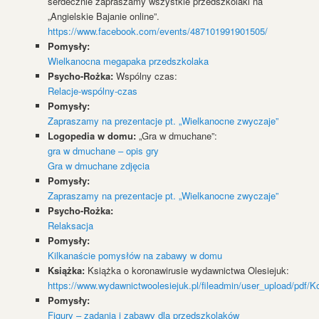
serdecznie zapraszamy wszystkie przedszkolaki na
„Angielskie Bajanie online”.
https://www.facebook.com/events/487101991901505/
Pomysły:
Wielkanocna megapaka przedszkolaka
Psycho-Rożka:
Wspólny czas:
Relacje-wspólny-czas
Pomysły:
Zapraszamy na prezentacje pt. „Wielkanocne zwyczaje”
Logopedia w domu:
„Gra w dmuchane”:
gra w dmuchane – opis gry
Gra w dmuchane zdjęcia
Pomysły:
Zapraszamy na prezentacje pt. „Wielkanocne zwyczaje”
Psycho-Rożka:
Relaksacja
Pomysły:
Kilkanaście pomysłów na zabawy w domu
Książka:
Książka o koronawirusie wydawnictwa Olesiejuk:
https://www.wydawnictwoolesiejuk.pl/fileadmin/user_upload/pdf/K
Pomysły:
Figury – zadania i zabawy dla przedszkolaków