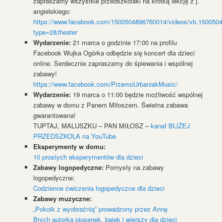
zapraszamy wszystkie przedszkolaki na krótką lekcję z j.
angielskiego:
https://www.facebook.com/1500504896760014/videos/vb.150050
type=2&theater
Wydarzenie:
21 marca o godzinie 17:00 na profilu
Facebook Wujka Ogórka odbędzie się koncert dla dzieci
online. Serdecznie zapraszamy do śpiewania i wspólnej
zabawy!
https://www.facebook.com/PrzemoUrbaniakMusic/
Wydarzenie:
19 marca o 11:00 będzie możliwość wspólnej
zabawy w domu z Panem Miłoszem. Świetna zabawa
gwarantowana!
TUPTAJ, MALUSZKU – PAN MIŁOSZ –
kanał BLIŻEJ
PRZEDSZKOLA na YouTube
Eksperymenty w domu:
10 prostych eksperymentów dla dzieci
Zabawy logopedyczne:
Pomysły na zabawy
logopedyczne:
Codzienne ćwiczenia logopedyczne dla dzieci
Zabawy muzyczne:
„Pokoik z wyobraźnią” prowadzony przez Annę
Brych autorką piosenek, bajek i wierszy dla dzieci