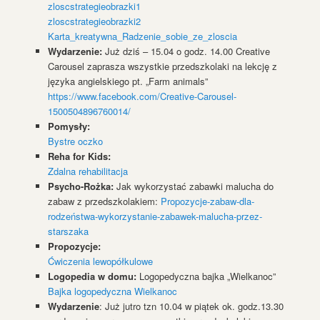
zloscstrategieobrazki1
zloscstrategieobrazki2
Karta_kreatywna_Radzenie_sobie_ze_zloscia
Wydarzenie:
Już dziś – 15.04 o godz. 14.00 Creative
Carousel zaprasza wszystkie przedszkolaki na lekcję z
języka angielskiego pt. „Farm animals”
https://www.facebook.com/Creative-Carousel-
1500504896760014/
Pomysły:
Bystre oczko
Reha for Kids:
Zdalna rehabilitacja
Psycho-Rożka:
Jak wykorzystać zabawki malucha do
zabaw z przedszkolakiem:
Propozycje-zabaw-dla-
rodzeństwa-wykorzystanie-zabawek-malucha-przez-
starszaka
Propozycje:
Ćwiczenia lewopółkulowe
Logopedia w domu:
Logopedyczna bajka „Wielkanoc”
Bajka logopedyczna Wielkanoc
Wydarzenie
: Już jutro tzn 10.04 w piątek ok. godz.13.30