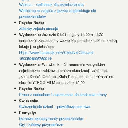
Wiosna – audiobook dla przedszkolaka
Wielkanocne zajęcia z języka angielskiego dla
przedszkolaków
Psycho-Rożka:
Zabawy-zdjecia-emocje
Wydarzenie:
Już dziś 01.04 między 14.00 a 14.30
serdecznie zapraszamy wszystkie przedszkolaki na krótką
lekcję j. angielskiego
https://www.facebook.com/Creative-Carousel-
1500504896760014/
Wydarzenie
: We wtorek – 31 marca dla wszystkich
najmłodszych widzów premiera ekranizacji książki pt.
„Kicia Kocia”. Odcinek „Kicia Kocia poznaje strażaka” na
ekranie YTEGO FILM od godziny 12.00
Psycho-Rożka:
Praca z oddechem i zaproszenie do śledzenia strony
Ćwiczenia:
Ćwiczenia dla dzieci – prawidłowa postawa
Pomysły:
Domowe eksperymenty przedszkolaka
Gry i zabawy przyrodnicze