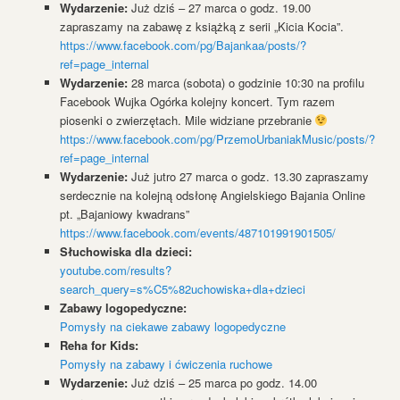
Wydarzenie:
Już dziś – 27 marca o godz. 19.00
zapraszamy na zabawę z książką z serii „Kicia Kocia”.
https://www.facebook.com/pg/Bajankaa/posts/?
ref=page_internal
Wydarzenie:
28 marca (sobota) o godzinie 10:30 na profilu
Facebook Wujka Ogórka kolejny koncert. Tym razem
piosenki o zwierzętach. Mile widziane przebranie
https://www.facebook.com/pg/PrzemoUrbaniakMusic/posts/?
ref=page_internal
Wydarzenie:
Już jutro 27 marca o godz. 13.30 zapraszamy
serdecznie na kolejną odsłonę Angielskiego Bajania Online
pt. „Bajaniowy kwadrans”
https://www.facebook.com/events/487101991901505/
Słuchowiska dla dzieci:
youtube.com/results?
search_query=s%C5%82uchowiska+dla+dzieci
Zabawy logopedyczne:
Pomysły na ciekawe zabawy logopedyczne
Reha for Kids:
Pomysły na zabawy i ćwiczenia ruchowe
Wydarzenie:
Już dziś – 25 marca po godz. 14.00