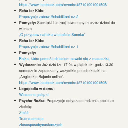
https://www.facebook.com/events/487101991901505/
Reha for Kids
:
Propozycje zabaw Rehabilitant cz 2
Pomysły:
Spektakl ilustracji stworzonych przez dzieci do
wiersza
„O przypraw natłoku w mieście Sanoku”
Reha for Kids:
Propozycje zabaw Rehabilitant cz 1
Pomysły:
Bajka, która pomoże dzieciom oswoić się z maseczką
Wydarzenie:
Już dziś tzn 17.04 w piątek ok. godz.13.30
serdecznie zapraszamy wszystkie przedszkolaki na
„Angielskie Bajanie online”.
https://www.facebook.com/events/487101991901505/
Logopedia w domu:
Wiosenne gałązki
Psycho-Rożka:
Propozycje dotyczące radzenia sobie ze
złością:
Złość
Trudne-emocje
zloscsposobynastarszych