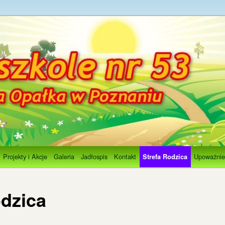
e 53 im.Koszałka Opałka
Projekty i Akcje
Galeria
Jadłospis
Kontakt
Upoważnie
Strefa Rodzica
odzica