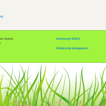
wy
łka Opałka
Informacje RODO
ń
Deklaracja dostępności